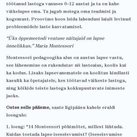
töötanud lastega vanuses 0-12 aastat ja ta on kahe
väikelapse ema. Ta jagab meiega oma teadmisi ja
kogemust. Proovime koos leida lahendusi laialt levinud
probleemidele laste kasvatamisel.
“Üks õppemeetodi veatuse näitajaid on lapse
õnnelikkus.” Maria Montessori
Montessori pedagoogika alus on austus lapse vastu,
see lähenemine on rakendatav nii lasteaias, koolis kui
ka kodus. Lisaks lapsevanematele on koolitus kindlasti
kasulik ka õpetajatele, kes töötavad väikeste lastega,
ning kõikide teiste lastega kokkupuutuvate inimeste
jaoks.
Ostes selle pääsme
, saate ligipääsu kahele eraldi
loengule:
1. loeng: “14 Montessori põhimõtet, millest lähtuda.
Kuidas toetada lapse iseseisvumist? (Iseseisvumise