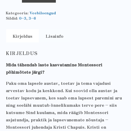
Kategooria:
Veebiloengud
Sildid:
0–3
,
3–6
Kirjeldus
Lisainfo
KIRJELDUS
Mida tähendab laste kasvatamine Montessori
põhimõtete järgi?
Paku oma lapsele austav, toetav ja tema vajadusi
arvestav kodu ja keskkond. Kui soovid olla austav ja
toetav lapsevanem, kes saab oma lapsest paremini aru
ning seeläbi muutub õnnelikumaks terve pere – siis
kutsume Sind kuulama, mida räägib Montessori
asjatundja, praktik ja lapsevanemate nõustaja –
Montessori juhendaja Kristi Chapuis. Kristi on