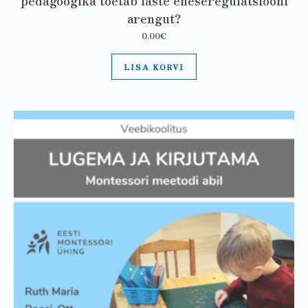
pedagoogika toetab laste eneseregulatsiooni
arengut?
0.00
€
LISA KORVI