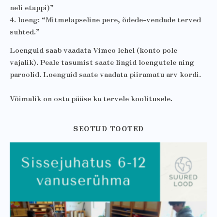
neli etappi)”
4. loeng: “Mitmelapseline pere, õdede-vendade terved
suhted.”
Loenguid saab vaadata Vimeo lehel (konto pole
vajalik). Peale tasumist saate lingid loengutele ning
paroolid. Loenguid saate vaadata piiramatu arv kordi.
Võimalik on osta pääse ka tervele koolitusele.
SEOTUD TOOTED